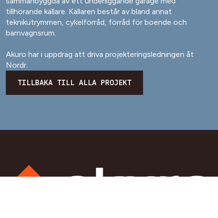
sammanbyggda av ett underliggande garage med
tillhörande källare. Källaren består av bland annat
teknikutrymmen, cykelförråd, förråd för boende och
barnvagnsrum.
Akuro har i uppdrag att driva projekteringsledningen åt
Nordr.
TILLBAKA TILL ALLA PROJEKT
NAVIGERING
KONTAKT