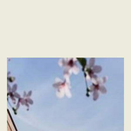
Johan Pålsson
PROJEKTLEDARE
johan.palsson@akuro.se
0703-81 67 14
TILLBAKA TILL ALLA PROJEKT