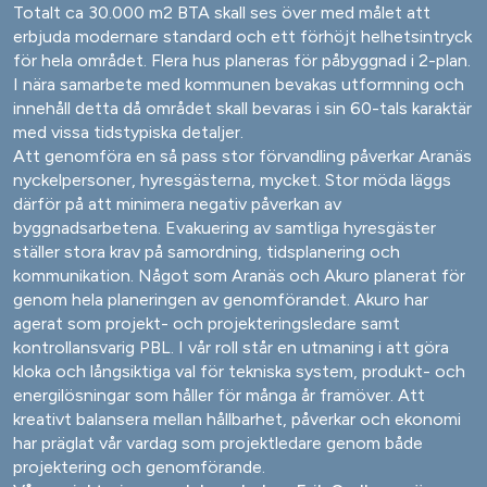
Totalt ca 30.000 m2 BTA skall ses över med målet att
erbjuda modernare standard och ett förhöjt helhetsintryck
för hela området. Flera hus planeras för påbyggnad i 2-plan.
I nära samarbete med kommunen bevakas utformning och
innehåll detta då området skall bevaras i sin 60-tals karaktär
med vissa tidstypiska detaljer.
Att genomföra en så pass stor förvandling påverkar Aranäs
nyckelpersoner, hyresgästerna, mycket. Stor möda läggs
därför på att minimera negativ påverkan av
byggnadsarbetena. Evakuering av samtliga hyresgäster
ställer stora krav på samordning, tidsplanering och
kommunikation. Något som Aranäs och Akuro planerat för
genom hela planeringen av genomförandet. Akuro har
agerat som projekt- och projekteringsledare samt
kontrollansvarig PBL. I vår roll står en utmaning i att göra
kloka och långsiktiga val för tekniska system, produkt- och
energilösningar som håller för många år framöver. Att
kreativt balansera mellan hållbarhet, påverkar och ekonomi
har präglat vår vardag som projektledare genom både
projektering och genomförande.