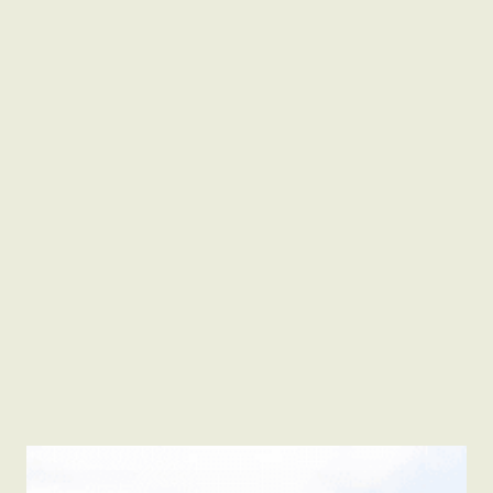
KUND
TINGBERGET
PLATS
KUNGSBACKA
UPPDRAG
OMBYGGNAD
VÅRA ROLLER
HELOMFATTANDE PROJEKTLEDNING
Peter Lindberg
PROJEKTLEDARE, VD / DELÄGARE
peter.lindberg@akuro.se
0727-42 51 42
TILLBAKA TILL ALLA PROJEKT