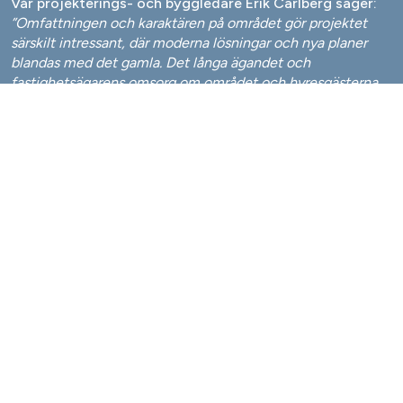
Vår projekterings- och byggledare Erik Carlberg säger:
”Omfattningen och karaktären på området gör projektet
särskilt intressant, där moderna lösningar och nya planer
blandas med det gamla. Det långa ägandet och
fastighetsägarens omsorg om området och hyresgästerna
gör också projektet speciellt ”
TILLBAKA TILL ALLA PROJEKT
NAVIGERING
KONTAKT
Om oss
hello@akuro.se