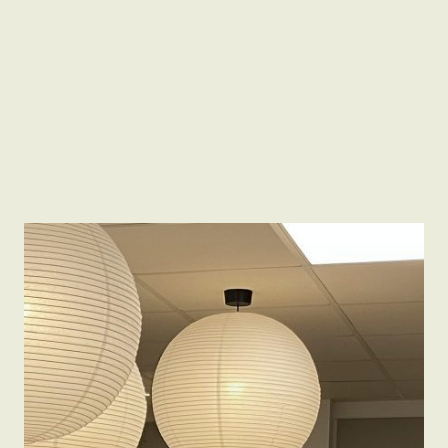
Anna Tikvicki Dabhi
PROJEKTLEDARE /
ÅTERBRUKSSAMORDNARE
anna.tikvicki.dabhi@akuro.se
0705-19 02 24
TILLBAKA TILL ALLA PROJEKT